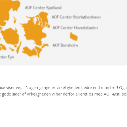
axe viser vej… Nogen gange er virkeligheden bedre end man tror! Og 
tig gode sider af virkeligheden.Vi har derfor allieret os med AOF-Øst, s