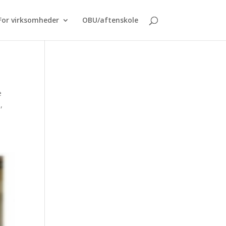
For virksomheder
OBU/aftenskole
e
,